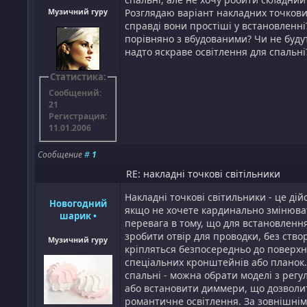
Музичний гуру
Розглядаю варіант накладних точкови
справді вони простіші у встановленн
порівняно з вбудованими? Чи не буд
надто яскраве освітлення для спальні
Статистика:
Сообщений:
21
Регистрация:
11.01.2006
Сообщение
#
1
RE: накладні точкові світільники
Накладні точкові світильники - це ді
Новогодний
якщо не хочете кардинально змінюват
шарик
•
перевага в тому, що для встановленн
зробити отвір для проводки, без ство
Музичний гуру
кріпляться безпосередньо до поверхн
спеціальних кронштейнів або планок.
спальні - можна обрати моделі з рег
або встановити диммери, що дозволи
романтичне освітлення. За зовнішнім