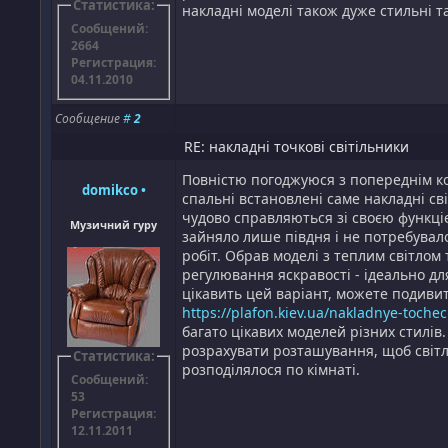
Статистика:
накладні моделі також дуже стильні та
Сообщений:
2664
Регистрация:
04.11.2010
Сообщение
#
2
RE: накладні точкові світільники
Повністю погоджуюся з попереднім к
domikco
•
спальні встановлені саме накладні св
чудово справляються зі своєю функці
Музичний гуру
зайняло лише півдня і не потребувал
робіт. Обрав моделі з теплим світлом
регулювання яскравості - ідеально дл
цікавить цей варіант, можете подиви
https://plafon.kiev.ua/nakladnye-tochec
багато цікавих моделей різних стилів
розрахувати розташування, щоб світ
Статистика:
розподілялося по кімнаті.
Сообщений:
53
Регистрация:
12.11.2011