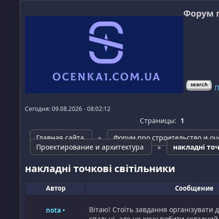
Форум 
П
Сегодня: 09.08.2026 - 08:02:12
Страницы:
1
Главная сайта
»
Форум про строительство и оц
Проектирование и архитектура
»
накладні точ
накладні точкові світільники
Автор
Сообщение
Вітаю! Стоїть завдання організувати 
nota
•
спальні, але не хочу робити складний 