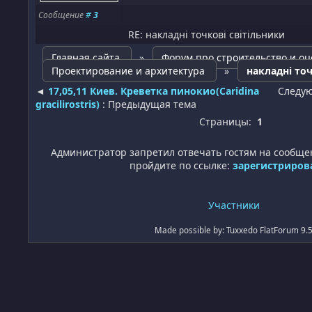
Сообщение
#
3
RE: накладні точкові світільники
Главная сайта
»
Форум про строительство и оц
Проектирование и архитектура
»
накладні точ
◄
17,05,11 Киев. Креветка пинокио(Caridina
Следу
gracilirostris)
: Предыдущая тема
Страницы:
1
Администратор запретил отвечать гостям на сообще
пройдите по ссылке:
зарегистриров
Участники
Made possible by: Tuxxedo FlatForum 9.