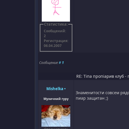
Статистика:
Сообщений:
2
Регистрация:
06.04.2007
Сообщение
#
1
RE: Тіпа пропіарив клуб - 
Mishelka
•
Знаменитости совсем рядо
пиар защитан ;)
Музичний гуру