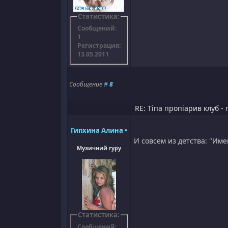
Статистика:
Сообщений:
1
Регистрация:
13.05.2011
Сообщение
#
8
RE: Тіпа пропіарив клуб - 
Гипхина Алина
•
И совсем из детства: "Име
Музичний гуру
Статистика:
Сообщений: