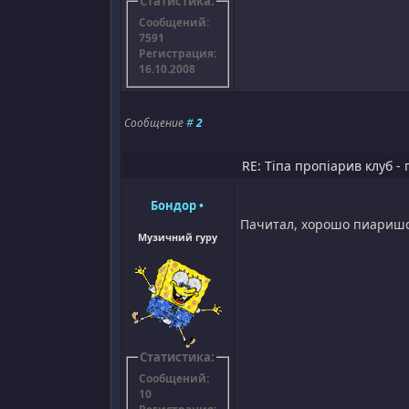
Статистика:
Сообщений:
7591
Регистрация:
16.10.2008
Сообщение
#
2
RE: Тіпа пропіарив клуб - 
Бондор
•
Пачитал, хорошо пиаришс
Музичний гуру
Статистика:
Сообщений:
10