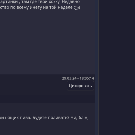
ртинки , там где твои хокку. Недавно
тво по всему инету на той неделе :))))
29.03.24 - 18:05:14
и і ящик пива. Будете поливать? Чи, блін,