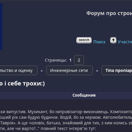
Форум про стро
Поиск
Участ
Страницы:
1
2
льство и оценку
»
Инженерные сети
»
Тіпа пропіар
 і себе трохи:)
Сообщение
жки випустив. Музикант, бо імпровізатор-виконавець. Композитор
рший рік сам будую будинок. Водій, бо за кермом. Автолюбитель, 
аврія». А ще чоловік, батько, знайомий для тих, з ким колись зв
, але чи варто?.." повний текст інтерв"ю тут: