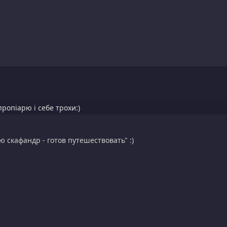
пропіарю і себе трохи:)
ю скафандр - готов путешествовать" :)