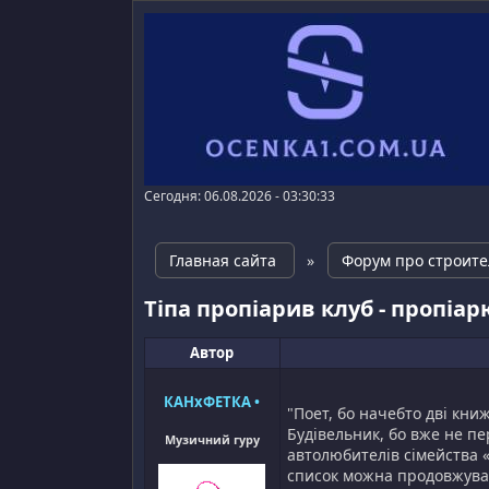
Сегодня: 06.08.2026 - 03:30:33
Главная сайта
»
Форум про строите
Тіпа пропіарив клуб - пропіарю
Автор
КАНхФЕТКА
•
"Поет, бо начебто дві кни
Будівельник, бо вже не пе
Музичний гуру
автолюбителів сімейства «Т
список можна продовжувати