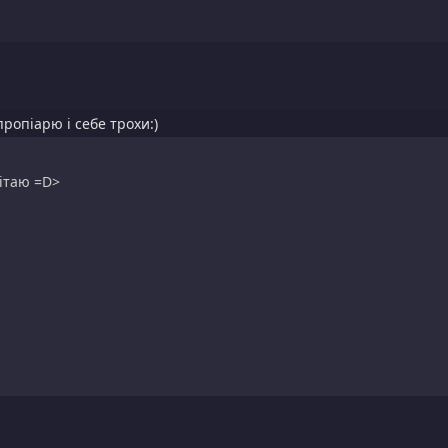
пропіарю і себе трохи:)
вітаю =D>