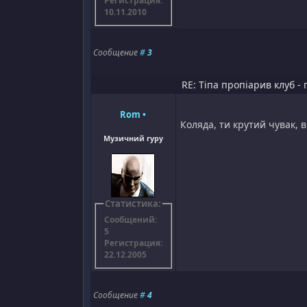
Регистрация:
10.11.2010
Сообщение
#
3
RE: Тіпа пропіарив клуб - 
Rom
•
Коляда, ти крутий чувак, 
Музичний гуру
Статистика:
Сообщений:
5
Регистрация:
22.12.2005
Сообщение
#
4