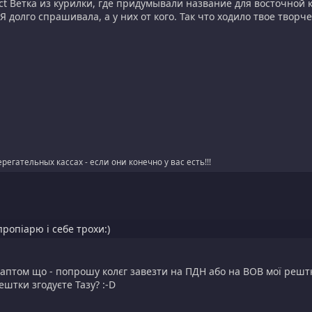
t Ветка из курилки, где придумывали название для восточной ка
 долго спрашивала, а у них от кого. Так что ходило твое творчес
регательных кассах - если они конечно у вас есть!!!
пропіарю і себе трохи:)
 Раптом що - попрошу колєг завезти на ПДН або на ВОВ мої рештк
ештки згодуєте Тазу? :-D