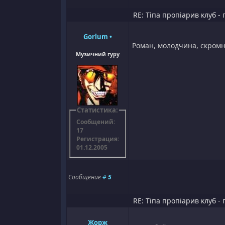
RE: Тіпа пропіарив клуб - 
Gorlum
•
Роман, молодчина, скромно
Музичний гуру
Статистика:
Сообщений:
17
Регистрация:
01.12.2005
Сообщение
#
5
RE: Тіпа пропіарив клуб - 
Жорж