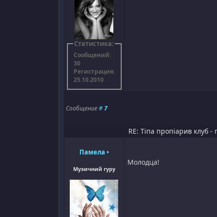
Статистика:
Сообщений:
30
Регистрация:
25.10.2010
Сообщение
#
7
RE: Тіпа пропіарив клуб - 
Памела
•
Молодца!
Музичний гуру