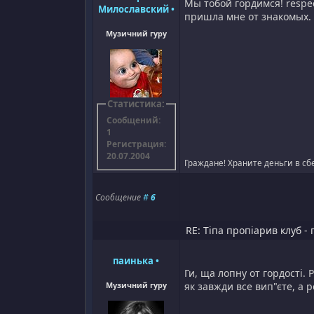
Мы тобой гордимся! respec
Милославский
•
пришла мне от знакомых. Я
Музичний гуру
Статистика:
Сообщений:
1
Регистрация:
20.07.2004
Граждане! Храните деньги в сбе
Сообщение
#
6
RE: Тіпа пропіарив клуб - 
паинька
•
Ги, ща лопну от гордості.
Музичний гуру
як завжди все вип"єте, а р