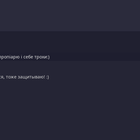
пропіарю і себе трохи:)
я, тоже защитываю! :)