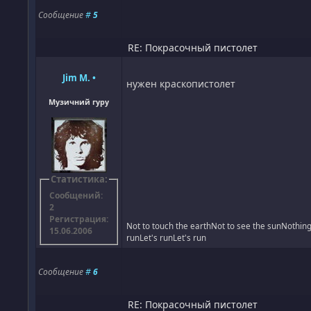
Сообщение
#
5
RE: Покрасочный пистолет
Jim M.
•
нужен краскопистолет
Музичний гуру
Статистика:
Сообщений:
2
Регистрация:
Not to touch the earthNot to see the sunNothing 
15.06.2006
runLet's runLet's run
Сообщение
#
6
RE: Покрасочный пистолет