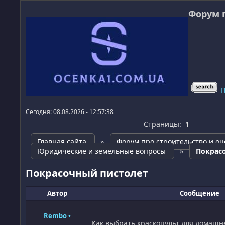
Форум 
П
Сегодня: 08.08.2026 - 12:57:38
Страницы:
1
Главная сайта
»
Форум про строительство и оц
Юридические и земельные вопросы
»
Покрас
Покрасочный пистолет
Автор
Сообщение
Rembo
•
Как выбрать краскопульт для домашн