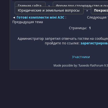
Главная сайта
»
Форум про строительство и оц
Юридические и земельные вопросы
»
Покрас
◄
Готові комплекти міні АЗС
:
Следующая 
Предыдущая тема
Страницы:
1
Администратор запретил отвечать гостям на сообще
пройдите по ссылке:
зарегистриров
Участники
Made possible by: Tuxxedo FlatForum 9.