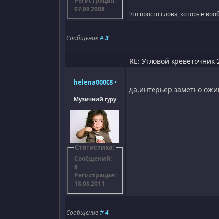
Регистрация:
07.09.2008
Это просто слова, которые вооб
Сообщение
#
3
RE: Угловой креветочник 2
helena00008
•
Да,интерьер заметно ожи
Музичний гуру
Статистика:
Сообщений:
8
Регистрация:
18.08.2011
Сообщение
#
4