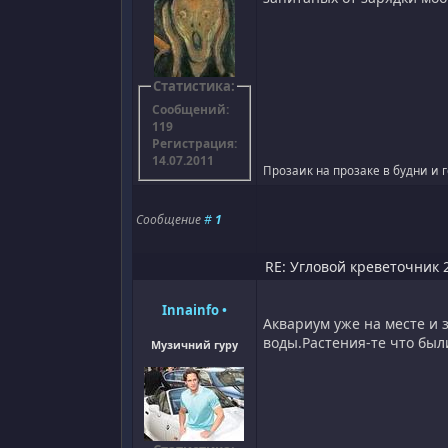
Статистика:
Сообщений:
119
Регистрация:
14.07.2011
Прозаик на прозаке в будни и 
Сообщение
#
1
RE: Угловой креветочник 2
Innainfo
•
Аквариум уже на месте и 
воды.Растения-те что были
Музичний гуру