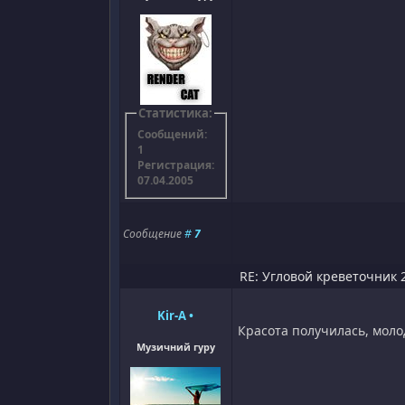
Статистика:
Сообщений:
1
Регистрация:
07.04.2005
Сообщение
#
7
RE: Угловой креветочник 2
Kir-A
•
Красота получилась, молод
Музичний гуру