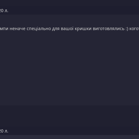
0 л.
ампи неначе спеціально для вашої кришки виготовлялись :) кого
0 л.