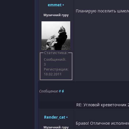
emmet
•
Планирую поселить шмеле
Музичний гуру
Статистика:
Сообщений:
3
Регистрация:
18.02.2011
Сообщение
#
6
RE: Угловой креветочник 2
Render_cat
•
Браво! Отличное исполнен
Музичний гуру