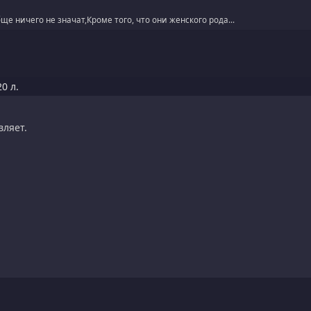
ще ничего не значат,Кроме того, что они женского рода...
0 л.
вляет.