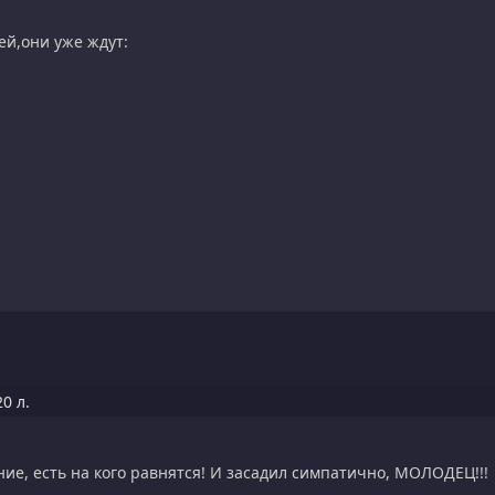
й,они уже ждут:
0 л.
ие, есть на кого равнятся! И засадил симпатично, МОЛОДЕЦ!!!