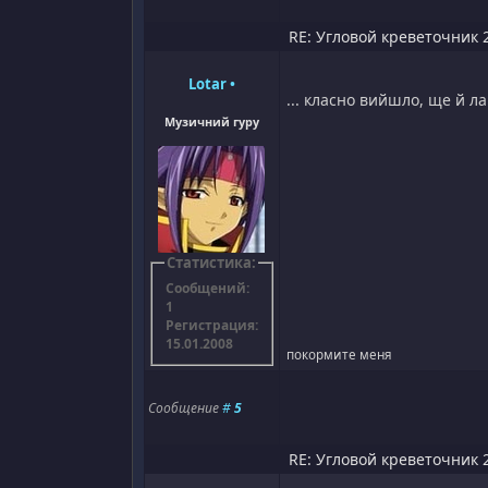
RE: Угловой креветочник 2
Lotar
•
... класно вийшло, ще й л
Музичний гуру
Статистика:
Сообщений:
1
Регистрация:
15.01.2008
покормите меня
Сообщение
#
5
RE: Угловой креветочник 2