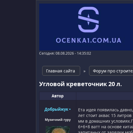
Сегодня: 08.08.2026 - 14:35:02
Главная сайта
»
Форум про строите
Угловой креветочник 20 л.
Автор
Добрыйжук
•
Ета идея появилась давно
лет стоит аквас 15 литро
Музичний гуру
мм в домашних условиях.П
6+6+8 ватт на основе кит
запитаных от зарядки моб